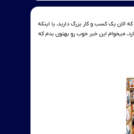
 الان یک کسب و کار بزرگ دارید، یا اینکه
نلاین شاپ خودتون رو شروع نکردید، مهم نیست 20 میلیون سرمایه اولیه دارید یا 20 میلیارد، میخوام این خبر خوب رو بهتون بدم که