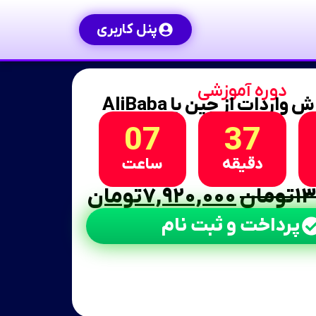
پنل کاربری
دوره آموزشی
واردات از چین با AliBaba
07
37
دقیقه
ساعت
۱۳
تومان
۷,۹۲۰,۰۰۰
تومان
پرداخت و ثبت نام