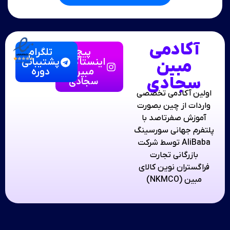
آکادمی
پیج
تلگرام
مبین
اینستاگرام
پشتیبانی
مبین
دوره
سجادی
سجادی
اولین آکادمی تخصصی
واردات از چین بصورت
آموزش صفرتاصد با
پلتفرم جهانی سورسینگ
AliBaba توسط شرکت
بازرگانی تجارت
فراگستران نوین کالای
مبین (NKMCO)